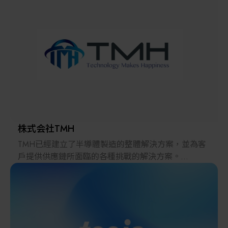
解決方案
智慧醫療
智慧檢測設備與系統
廠商資訊
顯示/光電設備
資訊下載
Micro LED/LED
高科技廠房設施與廠務系統
株式会社TMH
TMH已經建立了半導體製造的整體解決方案，並為客
無人載具
戶提供供應鏈所面臨的各種挑戰的解決方案。
2022年，在日本推出的跨境電子商務「LAYLA」已經
太陽能設備
發展成為一個擁有30多萬件商品的平臺，同時在「採
購」、「物流」和「製造」領域加強供應鏈，並支持
恢復日本製造業。
材料/元件/化學品