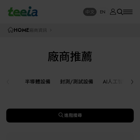
廠商資訊
中文
EN
SE
中文
EN
TEEIA
HOME
廠商資訊
SEAR
關於我們
廠商推薦
活動訊息
半導體設備
封測/測試設備
半導體設備
封測/測試設備
AI人工智慧與
課程研討
AI人工智慧與智慧製造與自動化系統
線上課程專區
機器人與應用服務
進階搜尋
展覽資訊
關鍵模組/設備零組件材料加工與服務