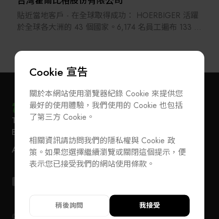
台灣霍爾比格股份有限公司
貼近當地客戶 - 在全球取得成功： HOERBIGER 活躍
於全球各大洲的 43 個國家。6,174 名員工遍布 133 個
據點，其中包括 30 座生產工廠，為客戶提供性能更
佳、安全性更高、排放更少的可靠解決方案。對於來
自能源產業、製程工業、汽車工業、機械工程產業、
Cookie 宣告
安全技術和電子產業的知名客戶而言，HOERBIGER
決定性能的產品和服務使其與眾不同。憑藉在節能減
關於本網站使用瀏覽器紀錄 Cookie 來提供您
碳和能源轉換方面的創新，HOERBIGER 已經為更美
最好的使用體驗，我們使用的 Cookie 也包括
好的明天實現了今天的改變。作為大股東，
了第三方 Cookie。
T
+886-2-27293933
F
+886-2-27293950
HOERBIGER 基金會保留了 130 年的企業傳統，並保
訂閱電子報
加入公會/會員資料變更
E-Mail
service@teeia.org.tw
證了穩定性、獨立性和面對未來的戰略。
相關資訊請訪問我們的隱私權與 Cookie 政
110 台北市信義路五段 5 號 3 樓 3E41 室（秘書處
聯絡我們
ADD
策。如果您選擇繼續瀏覽或關閉這個提示，便
地址）
T
+886-2-27293933
F
+886-2-27293950
表示您已接受我們的網站使用條款。
E-Mail
service@teeia.org.tw
110 台北市信義路五段 5 號 3 樓 3E41 室（秘書
ADD
址）
稍後詢問
我接受
© 2024 TEEIA. All Rights Reserved. Designed by
WDD
隱私權政策
隱私權政策