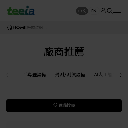
廠商資訊
中文
EN
SE
中文
EN
TEEIA
HOME
廠商資訊
SEAR
關於我們
廠商推薦
活動訊息
半導體設備
封測/測試設備
半導體設備
封測/測試設備
AI人工智慧與
課程研討
AI人工智慧與智慧製造與自動化系統
線上課程專區
機器人與應用服務
進階搜尋
展覽資訊
關鍵模組/設備零組件材料加工與服務