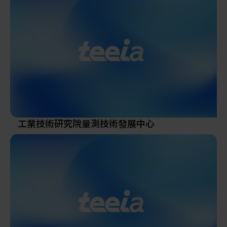
於半導體光罩檢驗設備的「日商和隆股份有限公
司」。承蒙廣大客戶支持，艾安得在台成立31周年，
於2024年6月份搬遷到南京東路新址擴大營業。
艾安得股份有限公司 主要銷售產品：電子天平、比重
天平、電子分析天平、水份天平、電子磅秤、計數
秤、克拉秤、黃金秤、防爆秤、黏度計、Pipette分注
吸量管、重量選別機、金屬檢出機、X光機、拉伸壓縮
試驗機（拉力機）、材料試驗機、重量顯示器、CC-
ink重量顯示器與PLC系統連結、重量檢測控制器、荷
重元感應器等計量落料秤重系統。
工業技術研究院量測技術發展中心
此外，艾安得於2024年成為HACCP食品安全協會會
員，提供防水秤、金檢機、X光異物檢查機、溫度計、
計時器等，一起為台灣食品安全把關。