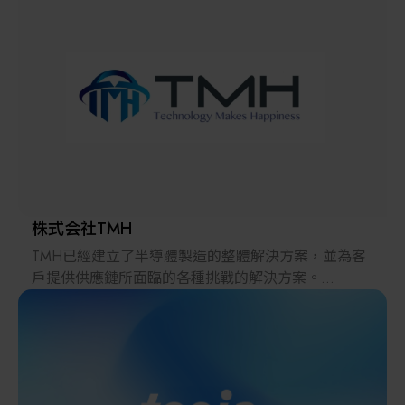
解決方案
智慧醫療
智慧檢測設備與系統
廠商資訊
顯示/光電設備
資訊下載
Micro LED/LED
高科技廠房設施與廠務系統
株式会社TMH
TMH已經建立了半導體製造的整體解決方案，並為客
無人載具
戶提供供應鏈所面臨的各種挑戰的解決方案。
2022年，在日本推出的跨境電子商務「LAYLA」已經
太陽能設備
發展成為一個擁有30多萬件商品的平臺，同時在「採
購」、「物流」和「製造」領域加強供應鏈，並支持
恢復日本製造業。
材料/元件/化學品