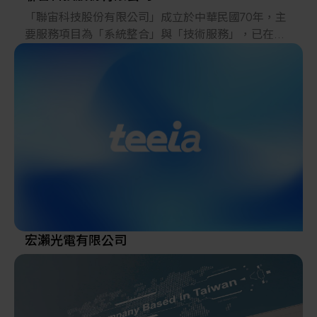
「聯宙科技股份有限公司」成立於中華民國70年，主
要服務項目為「系統整合」與「技術服務」，已在環
境監測及工業安全、煙道排氣監測、AMC微污染監
測、Particle微粒子系統、水質連續監測等產業界，樹
立了專業系統監測服務之信譽。
我們不斷的追求品質與創新以提供客戶最優質的系統
與服務，多年來，已取得「職業衛生安全管理系統
ISO45001:2018」認證通過、取得「ISO9001:2015」
認證通過，及TAF校正實驗室「ISO/IEC17025
:2005」認證通過。
不論您需要的是分析技術諮詢、監測系統規劃設計、
現場管線施工、技術教育訓練、保養維護服務或是符
宏瀨光電有限公司
合環保法規的最佳化方案，「聯宙科技股份有限公
司」皆能提供多元且完善的解決方案，將會是您值得
完全信賴及長期合作的專業夥伴。