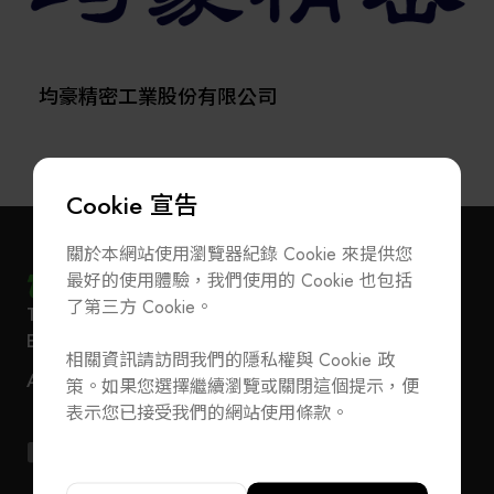
均豪精密工業股份有限公司
Cookie 宣告
關於本網站使用瀏覽器紀錄 Cookie 來提供您
最好的使用體驗，我們使用的 Cookie 也包括
了第三方 Cookie。
T
+886-2-27293933
F
+886-2-27293950
訂閱電子報
加入公會/會員資料變更
E-Mail
service@teeia.org.tw
相關資訊請訪問我們的隱私權與 Cookie 政
110 台北市信義路五段 5 號 3 樓 3E41 室（秘書處
聯絡我們
ADD
策。如果您選擇繼續瀏覽或關閉這個提示，便
地址）
T
+886-2-27293933
F
+886-2-27293950
表示您已接受我們的網站使用條款。
E-Mail
service@teeia.org.tw
110 台北市信義路五段 5 號 3 樓 3E41 室（秘書
ADD
址）