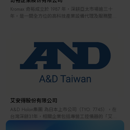
奇裕企業股份有限公司
Kromax 奇裕成立於 1987 年，深耕亞太市場逾三十
年，是一間全方位的高科技產業設備代理及服務整合
商。我們服務的產業涵蓋半導體、光電面板、綠色能
源及生物醫學等多元領域。
多年來累積的專業經驗使我們擁有深厚的產業知識。
除了一般銷售外，我們還提供多項附加服務，如市場
調查、設備安裝、物流支援及製程優化等，為客戶量
身打造合適的整合解決方案，加速創新與成長。
Kromax奇裕不僅是一個代理商，更是一個解決方案的
整合平臺 ──
憑藉廣泛的全球資源，我們為設備製造商、材料供應
商與市場需求搭起橋樑，協助合作夥伴跨足新市場、
艾安得股份有限公司
開創無限可能。我們將持續推動產業共榮，為生態系
A&D Holon集團 為日本上市公司（TYO: 7745），在
統注入持續的動能與價值。
台灣深耕31年，相關企業包括專營工控儀器的「艾安
得股份有限公司」、醫療品牌「愛安德」、以及專注