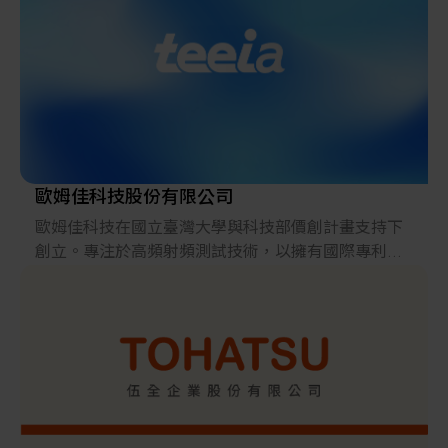
於2024年6月份搬遷到南京東路新址擴大營業。
艾安得股份有限公司 主要銷售產品：電子天平、比重
天平、電子分析天平、水份天平、電子磅秤、計數
秤、克拉秤、黃金秤、防爆秤、黏度計、Pipette分注
吸量管、重量選別機、金屬檢出機、X光機、拉伸壓縮
試驗機（拉力機）、材料試驗機、重量顯示器、CC-
ink重量顯示器與PLC系統連結、重量檢測控制器、荷
重元感應器等計量落料秤重系統。
歐姆佳科技股份有限公司
此外，艾安得於2024年成為HACCP食品安全協會會
歐姆佳科技在國立臺灣大學與科技部價創計畫支持下
員，提供防水秤、金檢機、X光異物檢查機、溫度計、
創立。專注於高頻射頻測試技術，以擁有國際專利與
計時器等，一起為台灣食品安全把關。
自主開發的 OHM+ Fast 演算法與創新混合基板群測技
術，打造出OHM+ Fast‑OTA快速相控陣列天線測試系
統與 OHM+ Fast‑GT‑S 多站點 RF IC 群測平台