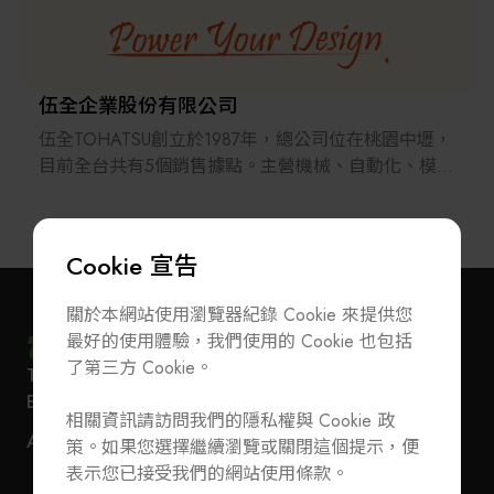
伍全企業股份有限公司
伍全TOHATSU創立於1987年，總公司位在桃園中壢，
目前全台共有5個銷售據點。主營機械、自動化、模具
標準零件的設計、製造與銷售，除自有產品外也代理
日本、德國、瑞士、義大利、美國等國產品。並在
2002年起正式跨足兩岸、陸續於中國大陸成立8個經
Cookie 宣告
銷商。
40年來伍全跟隨著台灣產業的變化軌跡，產品包含模
關於本網站使用瀏覽器紀錄 Cookie 來提供您
具、機械、化學、半導體設備、食品、自動化、醫
最好的使用體驗，我們使用的 Cookie 也包括
療…等各領域的標準與客製化零件。目前各項標準零
了第三方 Cookie。
T
+886-2-27293933
F
+886-2-27293950
件庫存品超過80,000品項，提供給客戶更方便更快速
訂閱電子報
加入公會/會員資料變更
E-Mail
service@teeia.org.tw
的服務。
相關資訊請訪問我們的隱私權與 Cookie 政
110 台北市信義路五段 5 號 3 樓 3E41 室（秘書處
聯絡我們
ADD
策。如果您選擇繼續瀏覽或關閉這個提示，便
地址）
T
+886-2-27293933
F
+886-2-27293950
表示您已接受我們的網站使用條款。
E-Mail
service@teeia.org.tw