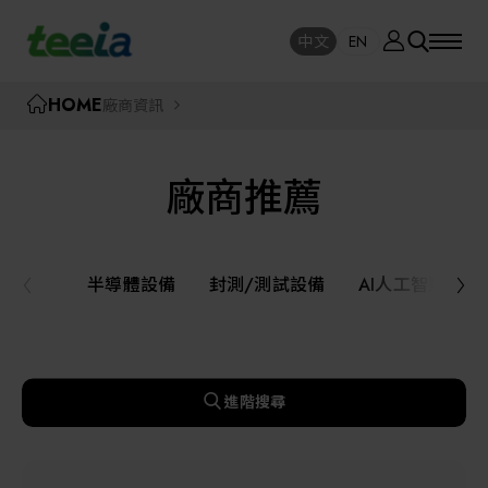
廠商資訊
中文
EN
SE
中文
EN
TEEIA
HOME
廠商資訊
SEAR
關於我們
廠商推薦
活動訊息
半導體設備
封測/測試設備
半導體設備
封測/測試設備
AI人工智慧與
課程研討
AI人工智慧與智慧製造與自動化系統
線上課程專區
機器人與應用服務
進階搜尋
展覽資訊
關鍵模組/設備零組件材料加工與服務