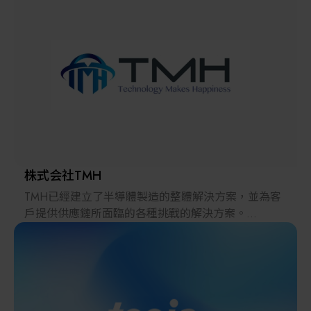
解決方案
智慧醫療
智慧檢測設備與系統
廠商資訊
顯示/光電設備
資訊下載
Micro LED/LED
高科技廠房設施與廠務系統
株式会社TMH
TMH已經建立了半導體製造的整體解決方案，並為客
無人載具
戶提供供應鏈所面臨的各種挑戰的解決方案。
2022年，在日本推出的跨境電子商務「LAYLA」已經
太陽能設備
發展成為一個擁有30多萬件商品的平臺，同時在「採
購」、「物流」和「製造」領域加強供應鏈，並支持
恢復日本製造業。
材料/元件/化學品