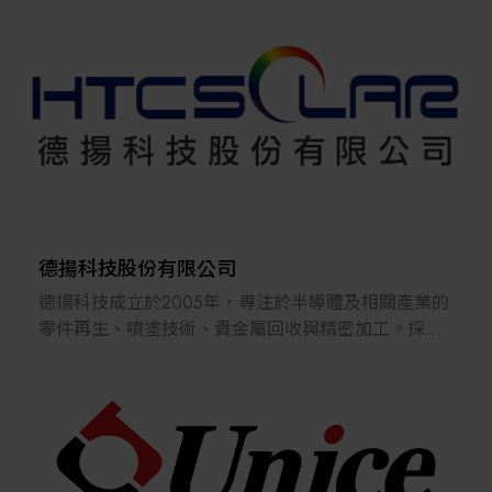
種產業廠家OEM及ODM選擇使用，同時本公司擁有專
業工程師依各產業產品特性可共同參與廠家的設計，
相輔相成，達到客戶產品附加價值及利潤提升，滿足
最終客戶端。
竭誠歡迎對我們產品有興趣者，
如有任何問題，請聯繫我們E-Mail：
hemming@hemming.com.tw
我們定本著一貫服務的熱忱，客戶問題就是我們的問
題的態度，提供客戶技術諮詢及
一系列產品服務及分
享。
德揚科技股份有限公司
德揚科技成立於2005年，專注於半導體及相關產業的
零件再生、噴塗技術、貴金屬回收與精密加工。採開
放型管理、綠色環保理念，推動永續發展，提供一站
式服務，注重環保清洗技術開發，致力於能源效率提
升與減碳行動；以信心、專業、團隊精神為核心，提
供客戶優質服務，深耕本土市場，助力台灣科技產業
競爭力提升。
透過數位化升級進行數據收集，並加以分析與預測性