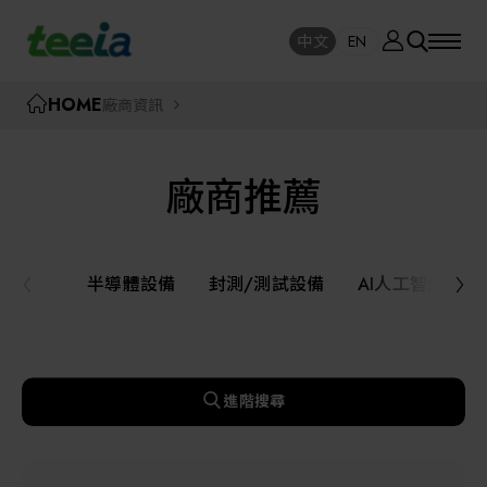
廠商資訊
中文
EN
SE
中文
EN
TEEIA
HOME
廠商資訊
SEAR
關於我們
廠商推薦
活動訊息
半導體設備
封測/測試設備
半導體設備
封測/測試設備
AI人工智慧與
課程研討
AI人工智慧與智慧製造與自動化系統
線上課程專區
機器人與應用服務
進階搜尋
展覽資訊
關鍵模組/設備零組件材料加工與服務