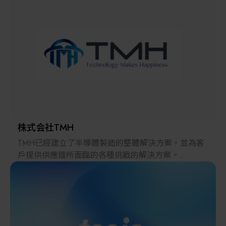
解決方案
智慧醫療
智慧檢測設備與系統
廠商資訊
顯示/光電設備
資訊下載
Micro LED/LED
高科技廠房設施與廠務系統
株式会社TMH
TMH已經建立了半導體製造的整體解決方案，並為客
無人載具
戶提供供應鏈所面臨的各種挑戰的解決方案。
2022年，在日本推出的跨境電子商務「LAYLA」已經
太陽能設備
發展成為一個擁有30多萬件商品的平臺，同時在「採
購」、「物流」和「製造」領域加強供應鏈，並支持
恢復日本製造業。
材料/元件/化學品