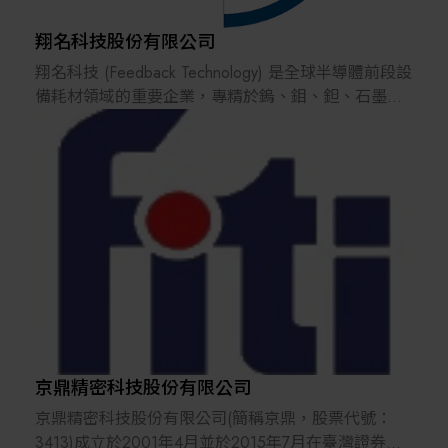
跨領域多元性之整合。並對於客戶開發中的未成熟產
品，提供相當的光學經驗及專業，幫助客戶實現目標
翔名科技股份有限公司
與應用需求。
翔名科技 (Feedback Technology) 是全球半導體前段設
備耗材領域的重要企業，專精於鎢、鉬、鉭、石墨等
ISO-9001品質管理系統認證不僅是我們的準則，更是
特殊金屬的精密加工，產品應用於離子植入設備的關
讓客戶信賴的依據，而通過ISO-13485醫療器材品質認
鍵零組件。公司技術範疇擴展至半導體薄膜製程、黃
證更是宏惠光電的一大里程碑。我們對於高品質產品
光製程及蝕刻製程等先進製程設備，持續發展自有技
的追求，以及實踐對於客戶的承諾，更是我們不變的
術，完成半導體製程耗材中的垂直整合。翔名科技通
理念。
過ISO系統稽核，並獲得數家國際設備大廠認證，與半
導體產業的領導企業有超過二十年的合作關係，深受
市場瞬息萬變，邁入三十而立的宏惠光電也必須隨著
客戶信賴。
大環境改變，不斷地開創新領域與新應用。唯一不變
的是我們的誠懇與服務的熱忱，未來我們將以光解決
翔名科技同時積極拓展航太與醫療領域，並與科研機
不同領域的各種問題，不論是在醫療、食安、綠能及
構合作，研發專有技術，持續提升競爭力。公司提供
生醫產業上，為全球客戶提供「光智能」解決方案，
從零組件製造到工程與維修的全面服務，依靠深厚的
用光點亮生活。
技術實力和專業知識，為全球市場提供關鍵技術支
京鼎精密科技股份有限公司
持，並在先進製程領域取得重要突破，逐步進入核心
京鼎精密科技股份有限公司(簡稱京鼎，股票代號：
供應鏈。
3413)成立於2001年4月並於2015年7月在臺灣證券交