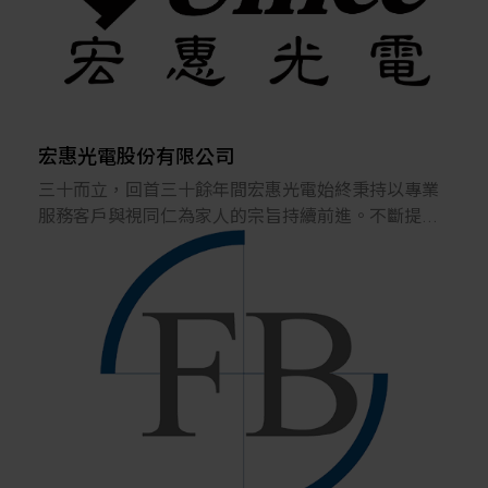
維護，進而優化產線流程，提升生產效率並減少資源
浪費；在ESG零碳綠色政策方面，目標減少碳足跡，
階段性達到永續與綠色製造的願景。更致力於提高清
洗技術與品質，強化研發與客戶合作，達到高階半導
體清洗之需求，並確保產業過程的環保與效能；三軸
轉型是德揚對創新與可持續發展的堅定承諾。
宏惠光電股份有限公司
三十而立，回首三十餘年間宏惠光電始終秉持以專業
服務客戶與視同仁為家人的宗旨持續前進。不斷提升
並強化自有品牌產品(無論標準或客製)之品質，為提供
高精度光學治具的設計與客製化的光學元組件及製
造，並代理國外大廠的光學檢測機構及設備提升國內
生產製造品質，服務領域涵蓋學術研究界的研究實驗
室、工業的研發實驗室及工廠產線以及品保端，皆可
發現宏惠深入服務的蹤跡。
我們擁有高經驗的研發設計團隊，為客戶解決現有實
驗與檢測中所遇到的軟、硬體問題。提供客戶元件、
組件、模組乃至系統(設備)的設計整合、開發，亦提供