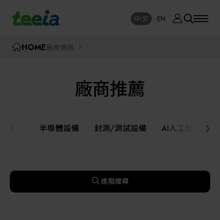
廠商資訊
中文
EN
SE
中文
EN
TEEIA
HOME
廠商資訊
SEAR
關於我們
廠商推薦
活動訊息
半導體設備
封測/測試設備
半導體設備
封測/測試設備
AI人工智慧與
課程研討
AI人工智慧與智慧製造與自動化系統
線上課程專區
機器人與應用服務
進階搜尋
展覽資訊
關鍵模組/設備零組件材料加工與服務