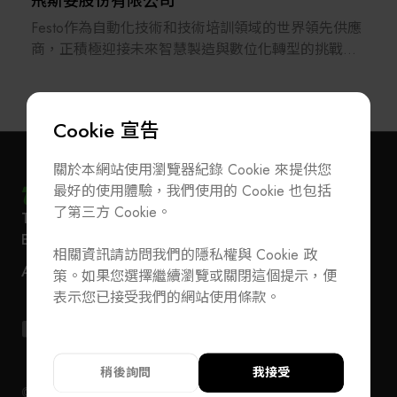
飛斯妥股份有限公司
Festo作為自動化技術和技術培訓領域的世界領先供應
商，正積極迎接未來智慧製造與數位化轉型的挑戰，
並在數位化、人工智慧及設備學習領域持續布局。
Festo成立於1925年，是一家獨立的家族企業，總部位
Cookie 宣告
於德國內卡河畔埃斯林根。Festo在工廠與過程自動化
領域，以氣動與電動解決方案贏得全球超過30萬客戶
關於本網站使用瀏覽器紀錄 Cookie 來提供您
的信賴，教學與培訓部門也為全球超過56,000家工業
最好的使用體驗，我們使用的 Cookie 也包括
企業及教育機構提供優質的教育訓練方案。
了第三方 Cookie。
T
+886-2-27293933
F
+886-2-27293950
訂閱電子報
加入公會/會員資料變更
E-Mail
service@teeia.org.tw
台灣Festo的業務始於1980年代，深耕台灣市場超過四
相關資訊請訪問我們的隱私權與 Cookie 政
110 台北市信義路五段 5 號 3 樓 3E41 室（秘書處
十年，在全台設有多個銷售與服務據點，致力於為台
聯絡我們
ADD
策。如果您選擇繼續瀏覽或關閉這個提示，便
地址）
灣市場提供工廠自動化與過程自動化的「氣電融合、
T
+886-2-27293933
F
+886-2-27293950
表示您已接受我們的網站使用條款。
軟硬兼顧」完整解決方案。主要服務領域涵蓋電子與
E-Mail
service@teeia.org.tw
輕組裝、半導體、太陽能與氫能、生物科技與製藥、
110 台北市信義路五段 5 號 3 樓 3E41 室（秘書
ADD
汽車產業（從電池製造到整車組裝）、食品與包裝、
址）
化工、水處理，以及快速成長的醫療技術與實驗室自
稍後詢問
我接受
動化等產業。
© 2024 TEEIA. All Rights Reserved. Designed by
WDD
隱私權政策
隱私權政策