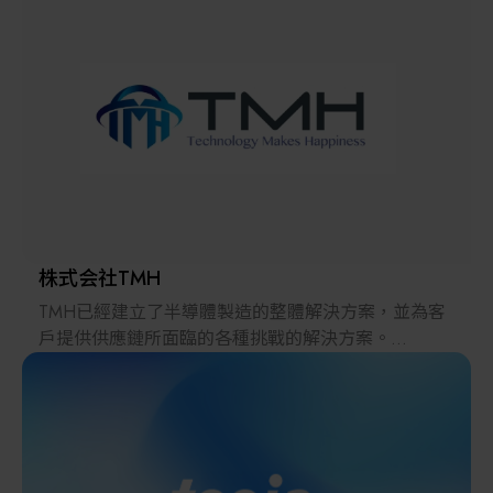
解決方案
智慧醫療
智慧檢測設備與系統
廠商資訊
顯示/光電設備
資訊下載
Micro LED/LED
高科技廠房設施與廠務系統
株式会社TMH
TMH已經建立了半導體製造的整體解決方案，並為客
無人載具
戶提供供應鏈所面臨的各種挑戰的解決方案。
2022年，在日本推出的跨境電子商務「LAYLA」已經
太陽能設備
發展成為一個擁有30多萬件商品的平臺，同時在「採
購」、「物流」和「製造」領域加強供應鏈，並支持
恢復日本製造業。
材料/元件/化學品