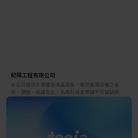
尖端技術、服務，於2005年作為當地法人誕生的。在
此期間，受到台灣眾多合作夥伴的大力支持，一直發
展至今。
現在，進行本公司產品半導體製造裝置的販賣、服務
的同時，在商業產品方面，向台灣的合作夥伴們提供
日本研發的“尖端材料、構件、裝置、解決方案”。另
外，利用日立先端科技集團的全球網絡，將台灣研發
的優秀“尖端材料、構件、裝置”向海外廣泛供應。
紀陽工程有限公司
本公司提供半導體及液晶面板、電池能源設備之安
裝、調機、維護為主，為高科技產業鏈不可或缺的一
環。國內外的指標性公司，包含台積電、美光、友
達、群創.....等，都是敝司(我們)重要的合作客戶。 以
承攬多家日商公司的經驗起家，「安全、紀律、技
術、服務」的精神與宗旨，是我們領先業界的根基。