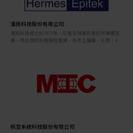
定。
2006 年，公司於湖口擴建 12 吋晶圓再生服務廠，現
今月產能已達 22 萬片，並預計於明年持續擴增，展
現辛耘在專業服務與技術研發上的不斷創新與升級。
漢民科技股份有限公司
辛耘企業於 2013 年 3 月掛牌上市，憑藉完整的軟硬
漢民科技成立於1977年，引進全球最先進的半導體設
體產品線與專業迅速的售後服務，在台灣、中國大
備，為台灣的先進製程產業、在本土播種、扎根。40
陸、韓國、東南亞、美國與歐洲等地建立優異口碑。
多年來，隨著台灣半導體產業的國際化，漢民的足
目前公司自製設備製造、晶圓再生服務與代理產品三
跡，也由台灣，擴展至美國、日本、新加坡、馬來西
大事業群皆已通過 ISO9001、ISO27001、
亞與中國大陸，員工總數超過1200人。
ISO14001、ISO45001、ISO22301、ISO50001 等多
項國際認證，品質與管理能力兼備。
漢民以自主研發技術、攜手全球最先進的設備供應
除專注於自有品牌研發製造外，辛耘更重視客戶服
商，協助台灣及東南亞地區晶圓製造及面板廠，實現
務，以團隊合作、專業技術、客戶滿意與永續經營為
了近半世紀以來的製程進步與量產，裝機總數超過兩
核心理念，秉持「客戶在哪，辛耘隨即在側」的服務
萬台，積累了對產業需求的深刻了解，並建立了涵蓋
精神。
研發、銷售到服務的緊密夥伴關係。
公司立足台灣、放眼全球，在美國矽谷、歐洲及新加
坡均設有據點，未來將持續擴大全球版圖，提供客戶
多年來，漢民投注資源，網羅世界各相關領域的專
更完善、更迅速的服務與支持。
家，進行前段設備的基礎研究，致力於自主設備的研
帆宣系統科技股份有限公司