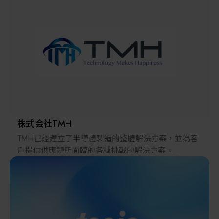
解決方案
智慧醫療
智慧檢測設備與系統
廠商資訊
顯示/光電設備
資訊下載
Micro LED/LED
高科技廠房設施與廠務系統
株式会社TMH
TMH已經建立了半導體製造的整體解決方案，並為客
無人載具
戶提供供應鏈所面臨的各種挑戰的解決方案。
2022年，在日本推出的跨境電子商務「LAYLA」已經
太陽能設備
發展成為一個擁有30多萬件商品的平臺，同時在「採
購」、「物流」和「製造」領域加強供應鏈，並支持
恢復日本製造業。
材料/元件/化學品