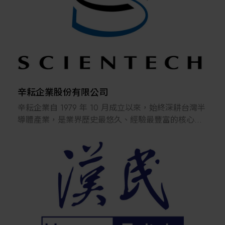
及相關監控設備與測試等，和淞科技之客戶群涵蓋國
內外知名半導體廠與光電廠，在業界建立良好的經營
實績。
和淞科技秉持誠信的經營理念，以技術創新為優先手
段，達到產品服務品質提升，並以客戶滿意為最終目
標。未來，和淞科技將持續提升品質與技術層次，提
供客戶全方位服務，成為具有全球性競爭力的專業廠
辛耘企業股份有限公司
商。
辛耘企業自 1979 年 10 月成立以來，始終深耕台灣半
導體產業，是業界歷史最悠久、經驗最豐富的核心供
應商之一。 公司產品線完整多元，涵蓋半導體設
備、量測機台、零配件、耗材、機器人（Robot）及防
震平台，近年更積極拓展至異質整合先進封裝等前瞻
領域，在AI產業供應鏈佔有舉足輕重的地位。
2003 年新竹湖口工廠設立後，辛耘正式由設備代理
跨足至研發與製造領域，成功打造半導體濕式製程設
備與暫時性貼合／解離全套工藝設備，並穩定出貨至
國內外晶圓大廠及先進封裝客戶，技術能量深獲肯