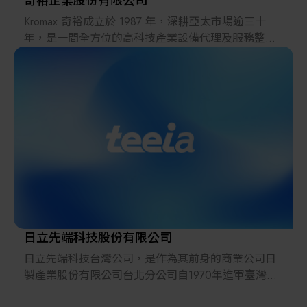
奇裕企業股份有限公司
Kromax 奇裕成立於 1987 年，深耕亞太市場逾三十
年，是一間全方位的高科技產業設備代理及服務整合
商。我們服務的產業涵蓋半導體、光電面板、綠色能
源及生物醫學等多元領域。
多年來累積的專業經驗使我們擁有深厚的產業知識。
除了一般銷售外，我們還提供多項附加服務，如市場
調查、設備安裝、物流支援及製程優化等，為客戶量
身打造合適的整合解決方案，加速創新與成長。
Kromax奇裕不僅是一個代理商，更是一個解決方案的
整合平臺 ──
憑藉廣泛的全球資源，我們為設備製造商、材料供應
商與市場需求搭起橋樑，協助合作夥伴跨足新市場、
日立先端科技股份有限公司
開創無限可能。我們將持續推動產業共榮，為生態系
日立先端科技台灣公司，是作為其前身的商業公司日
統注入持續的動能與價值。
製產業股份有限公司台北分公司自1970年進軍臺灣以
來，通過提供電子、半導體、電子學、電力業界等最