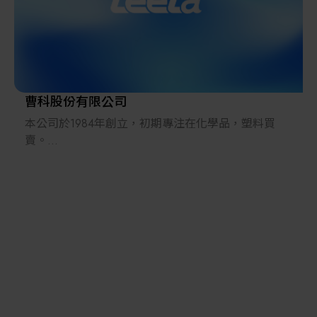
曹科股份有限公司
本公司於1984年創立，初期專注在化學品，塑料買
賣。
繼而因緣際會的增加塑/橡膠/樹脂等材料的混練加工
機的業務。
兩年後，接受之前塑料製造商之邀請，前往洽談該公
司新產品多晶矽在台灣業務的推展，自此一步步專注
於：
半導體及光電用材料(矽晶片)，原料(化學品)。
零配件（化學pump ,valve ,fitting, quartz parts，
MFC，, ....)。
unit(熱酸循環過濾系統，cassette cleaner , spin dryer