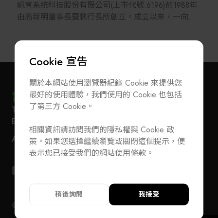
發，成功開發了電子束檢驗（E-beam Inspection）、
帆宣系統科技股份有限公司(上市代號:6196)於1988年
低能量高電流離子植入機（Ion Implanter）、ICP蝕刻
由高新明董事長暨執行長所創立。成立以來，一向專
機（ICP Etcher），以及金屬有機化學氣相沉積
注於半導體、平面顯示器設備及耗材代理，廠務系統
（MOCVD）等關鍵半導體製程設備，持續走在最尖
TURNKEY服務等業務；近年來帆宣公司更進一步跨入
端製程技術發展的前沿。
LED光電製程設備製造與技術開發，並佈局太陽能、
Cookie 宣告
雷射應用及鋰電池等產業，持續創新朝多角化方向發
在寬能隙半導體領域，漢民從SiC長晶、磊晶、IC設
展。
計，到晶圓代工佈局甚廣；我們研發量產碳化矽基板
關於本網站使用瀏覽器紀錄 Cookie 來提供您
（SiC Substrate），並結合上下游策略夥伴，加速低
最好的使用體驗，我們使用的 Cookie 也包括
帆宣公司在高執行長及總經理林育業的領導經營下，
損耗、高功率的碳化矽半導體，在電動車、充電基礎
了第三方 Cookie。
T
+886-2-27293933
F
+886-2-27293950
以專業科技的技術服務供應者自許，持續創新發展，
訂閱電子報
加入公會/會員資料變更
設施、太陽能以及離岸風電等新能源市場的應用，為
E-Mail
service@teeia.org.tw
建立完整服務平台；致力於引進國內半導體、光電相
環境永續帶來貢獻。
相關資訊請訪問我們的隱私權與 Cookie 政
110 台北市信義路五段 5 號 3 樓 3E41 室（秘書處
關產業發展所需之尖端設備與技術，支援國內高科技
聯絡我們
ADD
策。如果您選擇繼續瀏覽或關閉這個提示，便
地址）
產業的發展，並落實工安與環保政策。帆宣公司目前
T
+886-2-27293933
F
+886-2-27293950
在先進醫療領域上，我們關懷人類生命品質的提升，
表示您已接受我們的網站使用條款。
擁有一流的工程師及相關專業員工數百名，以提供各
E-Mail
service@teeia.org.tw
因而開展了包括癌症先進治療、心室輔助器（關鍵醫
項產品及服務之需求。此外，為進一步落實高科技產
110 台北市信義路五段 5 號 3 樓 3E41 室（秘書
材）、加速器硼中子捕獲治療（BNCT）等多項投
ADD
業設備本土化之策略，帆宣公司於湖口、頭份、善化
址）
資，希望能貢獻一己之力，為人類福祉做出貢獻。
及台南科學園區設立工廠，投入客製化設備之組裝製
稍後詢問
我接受
造，目前擁有多項之專利，進一步將公司營業範疇自
© 2024 TEEIA. All Rights Reserved. Designed by
WDD
隱私權政策
隱私權政策
漢民以「半導體與光電製程產業的世界級企業」為願
代理、廠務系統擴大至開發客製化產品，邁向全方位