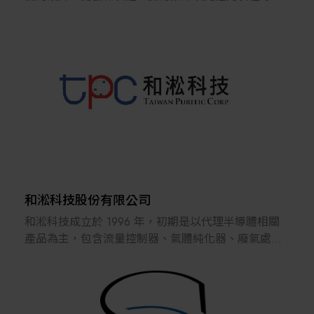
車
利。為客戶提供多尺寸單晶圓（Single Wafer）的各式
或是化學領域，我們都改變了大眾的生活，並且引以
製程設備和溼式工作台（Wet Bench），並致力提供
自
客製化的服務。
豪。我們做事負責，確保創新的可持續性，同時協助
客
戶維持競爭優勢、經營卓越。
Edwards 隸屬阿特拉斯科普柯集團(Atlas Copco)。阿
特拉
斯科普柯集團是來自瑞典的工業生產力解決方案供應
商。
Edwards Taiwan 於1998 年成立，主要客戶遍及全台科
學
和淞科技股份有限公司
園區及傳統產業；業務範圍涵蓋半導體、眞空、平面
和淞科技成立於 1996 年，初期是以代理半導體相關
顯
產品為主，包含流量控制器、氣體純化器、廢氣處理
示器、太陽能、LED 等。
設備等；順應產業脈動，2006年通過OHSAS18001認
證，開啟VMB/P等廠務端氣體相關設備之製造業務；
自2010年開始承接廠務Turnkey工程，為客戶提供高科
技廠房廠務供應系統工程之規畫設計、施工服務、以