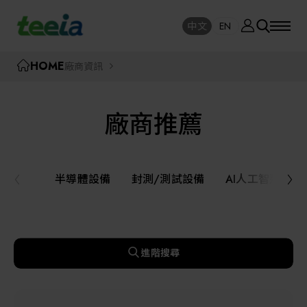
廠商資訊
中文
EN
SE
中文
EN
TEEIA
HOME
廠商資訊
SEAR
關於我們
廠商推薦
活動訊息
半導體設備
封測/測試設備
半導體設備
封測/測試設備
AI人工智慧與
課程研討
AI人工智慧與智慧製造與自動化系統
線上課程專區
機器人與應用服務
進階搜尋
展覽資訊
關鍵模組/設備零組件材料加工與服務