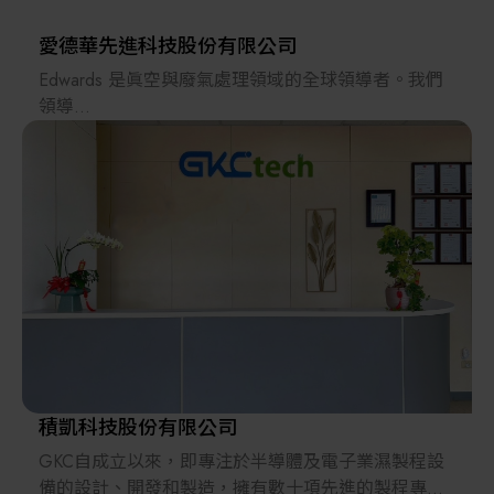
,IPA dryer, ozone generator ,mega sonic , ....)。
化學品自動供應系統（CDS），水，氣，化，電，廢
愛德華先進科技股份有限公司
水，廢酸排放&化學品回收再生等之廠務工程的設
Edwards 是眞空與廢氣處理領域的全球領導者。我們
計，配管，配線。
領導
而至洗淨機（chemical bench，spin processer）, UV
業界，促使科學進步以提供日常生活必備的創新產
cure , ....等製程設備。
品，
各種檢測設備，如臨界尺寸分光儀電子顯微鏡
更與我們的客戶相互合作，並持續設定新標準，這些
（C.D.SEM ）, 多成份化學濃度計（chemical
都
concentration system）等 。
令我們引以為傲。
Edwards 擁有100 年以上的悠久歷史，是全球千萬個
關
鍵應用客戶的首選合作夥伴。眞空必須應用於多項領
域，
如發電、製鋼、模擬太空中嚴苛環境與高能物理研究
等
等。在任何需要眞空技術的地方，您都會發現愛德華
積凱科技股份有限公司
占
GKC自成立以來，即專注於半導體及電子業濕製程設
有一席之地。無論是醫療、手機、電腦、咖啡豆、汽
備的設計、開發和製造，擁有數十項先進的製程專