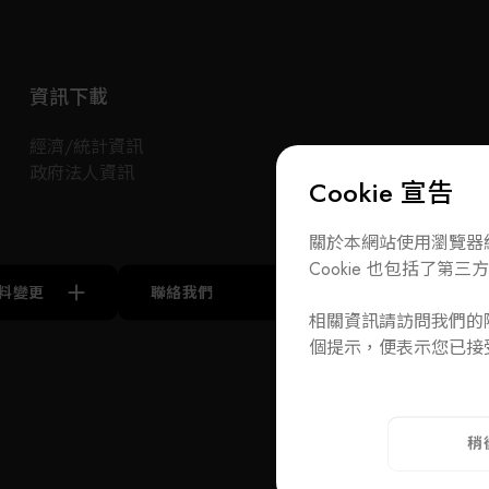
心與負責的態度, 並為國內、外之客戶提供ㄧ個專
部位
向具
業與完善的服務。
程自
超過
以積極開發產品及服務, 強化我們服務客戶的能
超過
資訊下載
力。 以持續努力滿足客戶需求, 並更進ㄧ步超越
育訓
他們期望 。 弘景興業因客戶而存在；我們以客戶
經濟/統計資訊
的信賴為榮 。
台灣
政府法人資訊
Cookie 宣告
過四
2022年成為日本川崎KAWASAKI台灣最大代理商
力於
「氣
關於本網站使用瀏覽器紀
務領
Cookie 也包括了第三方 
能、
料變更
聯絡我們
訂閱電子報
整車
相關資訊請訪問我們的隱
A
快速
個提示，便表示您已接
聯絡我們
T
+886-2-272939
ADD
110 台北市
稍
隱私權政策