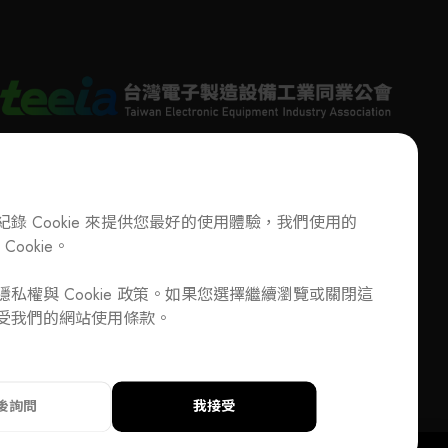
於德國內卡河畔埃斯林根。Festo在工廠與過
備高韌性的未來工廠。
動化領域，以氣動與電動解決方案贏得全球
30萬客戶的信賴，教學與培訓部門也為全球
56,000家工業企業及教育機構提供優質的教
練方案。
Festo的業務始於1980年代，深耕台灣市場超
十年，在全台設有多個銷售與服務據點，致
為台灣市場提供工廠自動化與過程自動化的
電融合、軟硬兼顧」完整解決方案。主要服
錄 Cookie 來提供您最好的使用體驗，我們使用的
域涵蓋電子與輕組裝、半導體、太陽能與氫
Cookie。
T
+886-2-27293933
F
+886-2-27293950
生物科技與製藥、汽車產業（從電池製造到
E-Mail
service@teeia.org.tw
加入公會/會員資料變更
組裝）、食品與包裝、化工、水處理，以及
私權與 Cookie 政策。如果您選擇繼續瀏覽或關閉這
110 台北市信義路五段 5 號 3 樓 3E41 室（秘書處地
DD
成長的醫療技術與實驗室自動化等產業。
受我們的網站使用條款。
址）
33
F
+886-2-27293950
E-Mail
service@teeia.org.tw
信義路五段 5 號 3 樓 3E41 室（秘書處地址）
後詢問
我接受