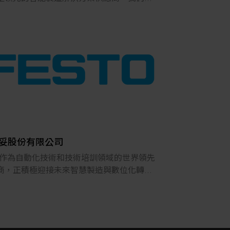
其他
AI 智慧製造與工業互聯網 (IIoT) 的前瞻應
已獲得超過 2200 家全球企業客戶的信賴與
。
以智能製造運營管理 (MOM) 為核心藍圖，自
發並提供關鍵的數位轉型套件，包括 製造執
 (MES) 與 先進排程系統 (APS)，確保生產
高效、精準、彈性。
產業經驗傳承、人力資源短缺等重大挑戰，
略性地導入 AI Agent (人工智慧代理) 技
妥股份有限公司
將系統從數位化工具升級為自主學習的智慧
sto作為自動化技術和技術培訓領域的世界領先
，有效固化工藝知識並優化智慧決策。
商，正積極迎接未來智慧製造與數位化轉型
戰，並在數位化、人工智慧及設備學習領域
問團隊結合 「IT + OT + AI」 的新一代整
布局。
略，透過價值實施的方法論，協助企業實現
料採集到自主決策的全面升級，最終達成降
sto成立於1925年，是一家獨立的家族企業，總
增效、提質、減存的商業價值，引領客戶邁