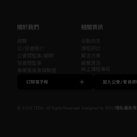
我們不斷的追求品質與創新以提供客戶最優質的
系統與服務，多年來，已取得「職業衛生安全管
理系統ISO45001:2018」認證通過、取得
關於我們
相關資訊
「ISO9001:2015」認證通過，及TAF校正實驗室
「ISO/IEC17025 :2005」認證通過。
總覽
活動訊息
公/協會簡介
課程研討
不論您需要的是分析技術諮詢、監測系統規劃設
公會理監事/顧問
解決方案
計、現場管線施工、技術教育訓練、保養維護服
協會理監事
展覽資訊
務或是符合環保法規的最佳化方案，「聯宙科技
線上課程專區
專業委員會與聯盟
股份有限公司」皆能提供多元且完善的解決方
案，將會是您值得完全信賴及長期合作的專業夥
訂閱電子報
加入公會/會員資
伴。
© 2024 TEEIA. All Rights Reserved. Designed by
WDD
隱私權政策