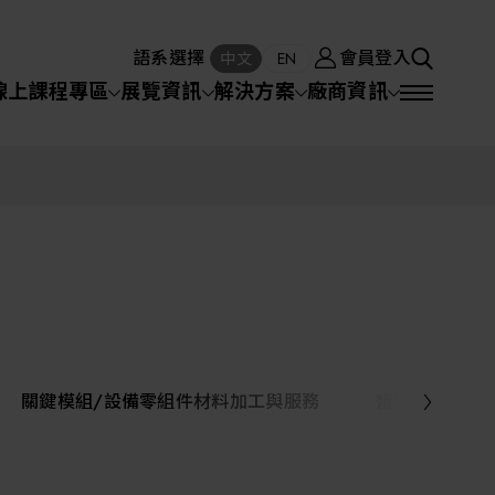
廠商資訊
會員登入
中文
EN
語系選擇
會員登入
S
中文
EN
SEA
線上課程專區
展覽資訊
解決方案
廠商資訊
半導體設備
SEARCH
VD)
物理氣相沈積(PVD,
化學氣相沉積(CVD)
原子層沉積(ALD)
物理氣相沈積(PVD,
Sputter)
Sputter)
)
電漿清潔(Plasma
電化學沉積(ECD)
光阻塗佈(PR Coater)
電漿清潔(Plasma Cleaning)
半導體設備
Cleaning)
烘烤(Baker)
曝光機(Stepper
曝光機(Stepper
光罩(Mask)/光罩對準
Exposurer/Scanner
封測/測試設備
Exposurer/Scanner
曝光系統(Mask
Exposurer)
Exposurer)
顯影(Developer)
Aligner)
電荷消除裝置(Charge
AI人工智慧與智慧製造與自動化系統
)
電荷消除裝置(Charge
乾式蝕刻(Dry Etching)
Erase)
Erase)
濕式蝕刻(Wet Etching)
乾式光阻剝除(Dry
關鍵模組/設備零組件材料加工與服務
智慧醫療
hing)
乾式光阻剝除(Dry
濕式光阻剝除(Wet
Stripping)
機器人與應用服務
Stripping)
光罩蝕刻(Mask Etching)
Stripping)
化學機械研磨(CMP)
化學機械研磨(CMP)
化學機械研磨後清洗
專區
關鍵模組/設備零組件材料加工與服務
離子佈植(Ion implantation)
(CMP Cleaning)
快速升溫處理(RTP)