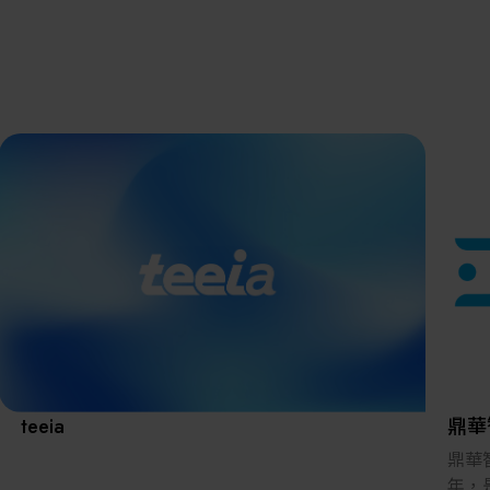
離子佈植(Ion
implantation)
濕式批次處理(W
展覽資訊
Bench)
曝光尺寸量測(Ex
Dimension Meas
解決方案
AI輔助軟體/系
標準與認證系統
廠商資訊
資訊下載
teeia
鼎華
鼎華
年，