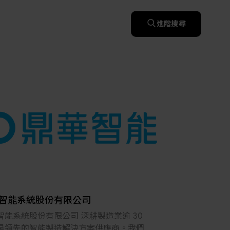
快速升溫處理(RTP)
氧化擴散爐(Oxidation
智慧醫療
濕式批次處理(Wet Bench)
& Diffusion furnaces)
晶圓噴灑處理(Wafer Spray
進階搜尋
et
晶圓噴灑處理(Wafer
乾燥設備(Dry
Treatment)
智慧檢測設備與系統
Spray Treatment)
曝光尺寸量測(Expo
Mechine)
薄膜量測(Thickness
po
薄膜量測(Thickness
Dimension Measure)
缺陷量測(Defect
Measure)
ure)
Measure)
AI輔助軟體/系統
Measure)
資安防護軟體/系統
顯示/光電設備
統
資安防護軟體/系統
標準與認證系統服務
設備設計輔助軟體/系
二手設備
統
Micro LED/LED
服務
二手設備
高科技廠房設施與廠務系統
無人載具
太陽能設備
智能系統股份有限公司
材料/元件/化學品
智能系統股份有限公司 深耕製造業逾 30
是領先的智能製造解決方案供應商。我們專