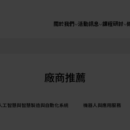
關於我們
活動訊息
課程研討
半導體設備
化學氣相沉積(C
關於我們
電化學沉積(ECD
烘烤(Baker)
活動訊息
廠商推薦
顯影(Developer
課程研討
I人工智慧與智慧製造與自動化系統
機器人與應用服務
濕式蝕刻(Wet Etc
光罩蝕刻(Mask
線上課程
Etching)