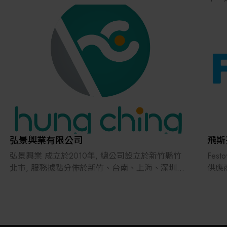
注於 
用，
肯定
我們
主研
行系統
流程
面對
鼎華戰
弘景興業有限公司
飛斯
術，
弘景興業 成立於2010年, 總公司設立於新竹縣竹
Fe
大腦
北市, 服務據點分佈於新竹、台南、上海、深圳
供應
、天津 , 提供客戶即時的業務和技術服務。
的挑
鼎華顧
持續
合戰
專注於 Sorter Merge , EFEM , SMIF , Robot ,
從資
Loadport 產品的開發與維修, 對產品開發秉持著誠
Fe
本、