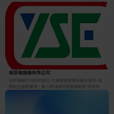
隨著產業升級與智慧製造趨勢加速，昊爾科技將持續
務，並隨著電子製造產業發展，逐步深化於電子工程
引進創新技術，拓展多元產品線，並深化客戶服務，
與製程應用領域。
致力成為台灣製造業邁向國際化與智慧化的重要合作
夥伴。
基於自身加工技術與客戶實際生產需求，程陽自2003
年起投入高溫複合材料與工程耗材之研發與銷售，提
供符合電子製造產線需求的工程材料方案，廣泛應用
於SMT、半導體、測試與設備治具等製程環節。
公司經營方向著重於整合性專業服務，結合工程材料
供應、設計加工與應用經驗，從需求評估、材料選用
到製程支援，協助客戶解決生產過程中固定、定位與
支撐等實務問題。
裕新電機廠有限公司
裕新電機於1982年創立,在變壓器產業深耕40餘年,從
程陽持續以誠懇態度與專業技術為基礎，與客戶及合
開始生產配電用、動力用油浸式變壓器起家,經多年不
作夥伴共同成長，致力提供穩定、可靠且具長期使用
斷積極研發空壓型熔接點焊機及輪焊機、碰銲機、多
價值的工程製造解決方案。
用途電容式熔接、真空電鍍機等專用變壓器,因應產業
需求而致力於多項產品的開發,並且取得日本TETRA-K
株式會社台灣總代理。