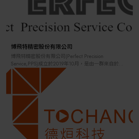
委外表面處理成品至客戶端，一貫化的生產作業與管
其他
理。
博飛特精密股份有限公司
博飛特精密股份有限公司(Perfect Precision
Service,PPS)成立於2019年10月，是由一群來自於半
導體相關零件製造人員所組成，執著於精密加工技
術。其團隊著重於技術、設計與材料的整合性服務為
主，提供客戶高精度、高效率、品質穩定的產品製造
服務。
在金屬加工方面，PPS在CNC銑床、車床精密零件加
工領域，擁有豐富經驗與技術人員。 非金屬加工方
面，PPS精通Sapphire, 陶瓷(Ceramics), 碳化矽(SiC)..
等高硬度材料加工技術。有別於其他金屬加工製造，
PPS首重於材料特性研究，可針對客戶產品使用環境