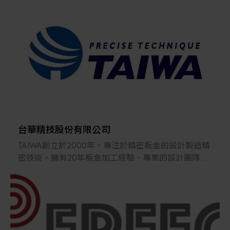
解決方案
智慧醫療
智慧檢測設備與系統
廠商資訊
顯示/光電設備
資訊下載
Micro LED/LED
高科技廠房設施與廠務系統
台華精技股份有限公司
TAIWA創立於2000年，專注於精密板金的設計製造精
無人載具
密技術，擁有20年板金加工經驗、專業的設計團隊以
及日本進口AMADA廠房設備，目前已是中部地區頗具
太陽能設備
規模鈑金加工製造商之一。
營運項目主要以精密機械板金、開發設計生產為主，
從金屬板材進料開始，圍面繪製、雷射切割、NCT沖
材料/元件/化學品
孔至攻牙植釘、折彎成型、及研磨銲接組裝，到最後