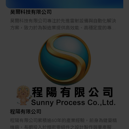
從數位化工具升級為自主學習的智慧大腦，有效固化
工藝知識並優化智慧決策。
昊爾科技有限公司
昊爾科技有限公司專注於先進雷射設備與自動化解決
鼎華顧問團隊結合 「IT + OT + AI」 的新一代整合戰
方案，致力於為製造業提供高效能、高穩定度的專業
略，透過價值實施的方法論，協助企業實現從資料採
設備。公司秉持「創新、專業、服務」的理念，積極
集到自主決策的全面升級，最終達成降本、增效、提
引進國際尖端技術，並提供在地化的技術支援與完善
質、減存的商業價值，引領客戶邁向具備高韌性的未
售後服務，協助客戶提升製程品質與競爭力。
來工廠。
·核心優勢
昊爾科技整合「焊接、切割、表面處理、氣體供應、
自動化」完整產品線，能夠為客戶提供全方位解決方
案。公司擁有專業技術團隊，能針對不同產業需求提
出客製化建議，並透過在地化的快速維修與技術支
援，確保客戶生產流程穩定順暢。
·市場應用
產品廣泛應用於 金屬加工、電子製造、精密機械、汽
車零件、航太、能源 等產業，協助客戶提升自動化與
程陽有限公司
智慧製造的競爭優勢。
程陽有限公司累積逾60年的產業經驗，前身為健晏精
·未來展望
機廠，長期投入於精密零組件之設計製作與量產服