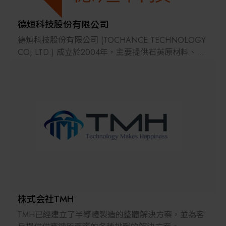
與方式提供基材選擇建議。
德烜科技股份有限公司
品質方面，公司貫徹執行品質與倉儲管理。 團隊特別
德烜科技股份有限公司 (TOCHANCE TECHNOLOGY
專注於半導體行業， 結合製程上的經驗與Fab持續提
CO, LTD.) 成立於2004年，主要提供石英原材料、石
供零備件的開發與改善案。秉持著協助客戶快速進入
英製品加工、陶瓷原材料、陶瓷製品加工、藍寶石材
市場，努力與客戶達成『雙贏』的局面。PPS所提供
料及各種特殊材料；提供領域包含：半導體、TFT-
的整合技術服務，可有效提升產品良率與降低尋找加
LCD、光電、光學、太陽能產業、LED產業、水處理
工廠商的潛在隱性成本。
產業、科研理化儀器、各大系所實驗設備等。
我們以專業、服務、經驗、創新滿足您的需求。
株式会社TMH
TMH已經建立了半導體製造的整體解決方案，並為客