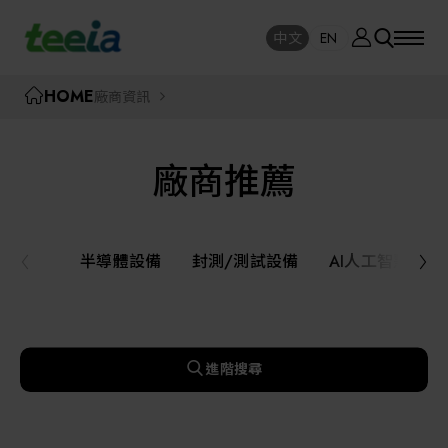
廠商資訊
中文
EN
SE
中文
EN
TEEIA
HOME
廠商資訊
SEAR
關於我們
廠商推薦
活動訊息
半導體設備
封測/測試設備
半導體設備
封測/測試設備
AI人工智慧與
課程研討
AI人工智慧與智慧製造與自動化系統
線上課程專區
機器人與應用服務
進階搜尋
展覽資訊
關鍵模組/設備零組件材料加工與服務