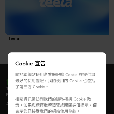
其他
teeia
Cookie 宣告
關於本網站使用瀏覽器紀錄 Cookie 來提供您
最好的使用體驗，我們使用的 Cookie 也包括
了第三方 Cookie。
T
+886-2-27293933
F
+886-2-27293950
訂閱電子報
加入公會/會員資料變更
E-Mail
service@teeia.org.tw
相關資訊請訪問我們的隱私權與 Cookie 政
110 台北市信義路五段 5 號 3 樓 3E41 室（秘書處
聯絡我們
ADD
策。如果您選擇繼續瀏覽或關閉這個提示，便
地址）
T
+886-2-27293933
F
+886-2-27293950
表示您已接受我們的網站使用條款。