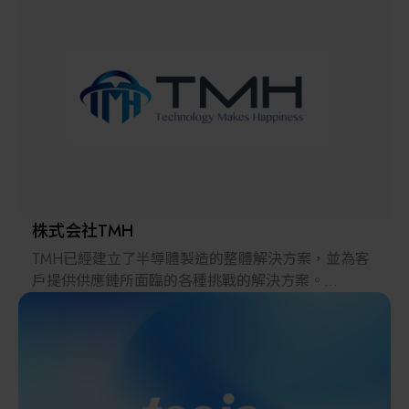
解決方案
智慧醫療
智慧檢測設備與系統
廠商資訊
顯示/光電設備
資訊下載
Micro LED/LED
高科技廠房設施與廠務系統
株式会社TMH
TMH已經建立了半導體製造的整體解決方案，並為客
無人載具
戶提供供應鏈所面臨的各種挑戰的解決方案。
2022年，在日本推出的跨境電子商務「LAYLA」已經
太陽能設備
發展成為一個擁有30多萬件商品的平臺，同時在「採
購」、「物流」和「製造」領域加強供應鏈，並支持
恢復日本製造業。
材料/元件/化學品