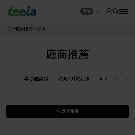
廠商資訊
中文
EN
SE
中文
EN
TEEIA
HOME
廠商資訊
SEAR
關於我們
廠商推薦
活動訊息
半導體設備
封測/測試設備
半導體設備
封測/測試設備
AI人工智慧與
課程研討
AI人工智慧與智慧製造與自動化系統
線上課程專區
機器人與應用服務
進階搜尋
展覽資訊
關鍵模組/設備零組件材料加工與服務